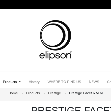
(current)
Products
History
WHERE TO FIND US
NEWS
Co
Home
Products
Prestige
Prestige Facet 6 ATM
PRESTIGE FACE