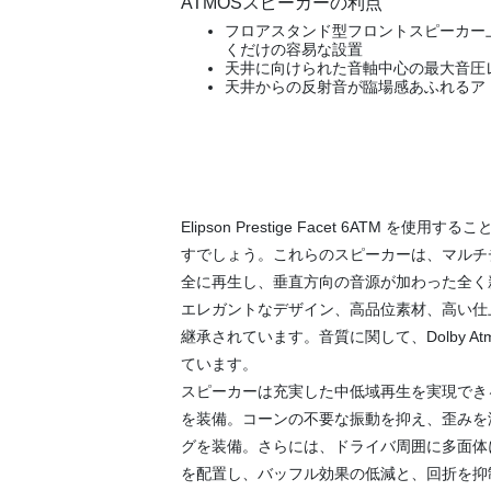
ATMOSスピーカーの利点
フロアスタンド型フロントスピーカー
くだけの容易な設置
天井に向けられた音軸中心の最大音圧
天井からの反射音が臨場感あふれるア
Elipson Prestige Facet 6ATM
すでしょう。これらのスピーカーは、マルチ
全に再生し、垂直方向の音源が加わった全く
エレガントなデザイン、高品位素材、高い仕上げ品質
継承されています。音質に関して、Dolby A
ています。
スピーカーは充実した中低域再生を実現できる
を装備。コーンの不要な振動を抑え、歪みを
グを装備。さらには、ドライバ周囲に多面体
を配置し、バッフル効果の低減と、回折を抑